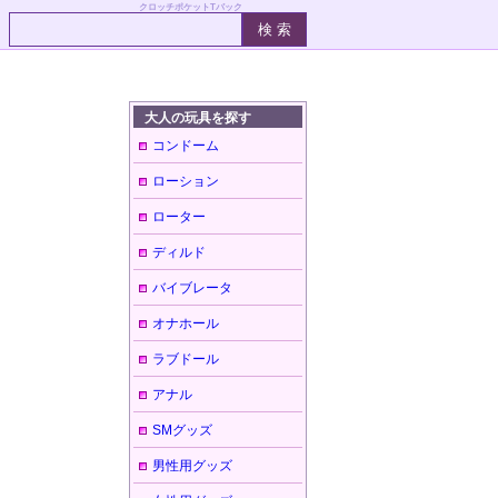
クロッチポケットTバック
大人の玩具を探す
コンドーム
ローション
ローター
ディルド
バイブレータ
オナホール
ラブドール
アナル
SMグッズ
男性用グッズ