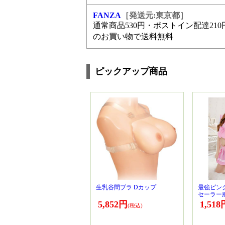
FANZA
［発送元:東京都］
通常商品530円・ポストイン配達210円
のお買い物で送料無料
ピックアップ商品
生乳谷間ブラ Dカップ
最強ピン
セーラー
5,852円
1,518