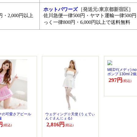
ホットパワーズ
［発送元:東京都新宿区］
・2,000円以上
佐川急便一律500円・ヤマト運輸一律500
っく一律800円・6,000円以上で送料無料
MEDY(メディ) n
ポンプ 130ml 2
297円
クの可愛さアピール
ウェディング☆天使 (うぇでぃ
服
んぐえんじぇる)
円
2,816円