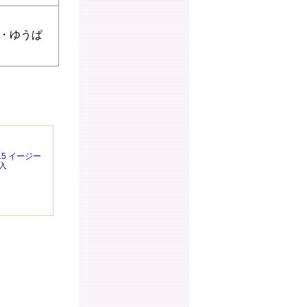
円・ゆうぱ
o.5 イージー
個入