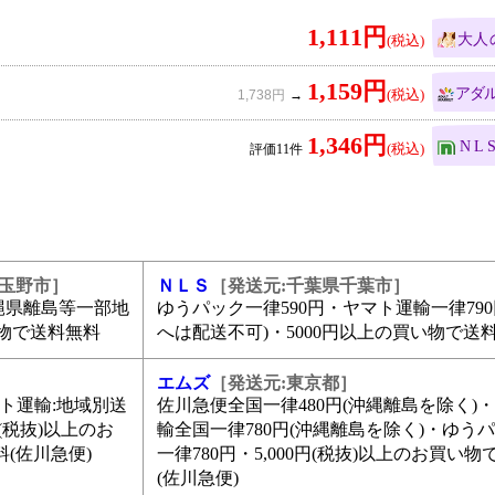
1,111円
大人
1,159円
アダ
1,738円
1,346円
NL
11
県玉野市］
ＮＬＳ
［発送元:千葉県千葉市］
沖縄県離島等一部地
ゆうパック一律590円・ヤマト運輸一律790
買い物で送料無料
へは配送不可)・5000円以上の買い物で送
エムズ
［発送元:東京都］
ヤマト運輸:地域別送
佐川急便全国一律480円(沖縄離島を除く)
円(税抜)以上のお
輸全国一律780円(沖縄離島を除く)・ゆう
(佐川急便)
一律780円・5,000円(税抜)以上のお買い
(佐川急便)