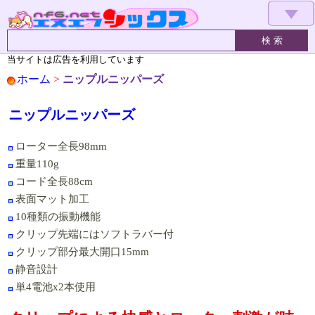
▼
当サイトは広告を利用しています
ホーム
>
ニップルニッパーズ
ニップルニッパーズ
ローター全長98mm
重量110g
コード全長88cm
表面マット加工
10種類の振動機能
クリップ先端にはソフトラバー付
クリップ部分最大開口15mm
静音設計
単4電池x2本使用