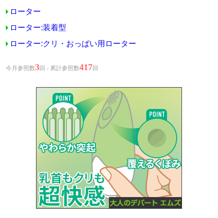
ローター
ローター:装着型
ローター:クリ・おっぱい用ローター
3
417
今月参照数
回 - 累計参照数
回