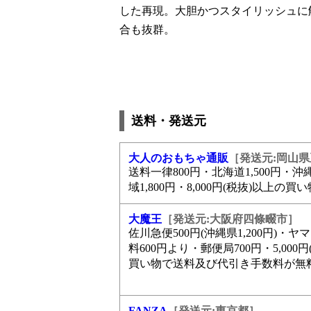
した再現。大胆かつスタイリッシュに
合も抜群。
送料・発送元
大人のおもちゃ通販
［発送元:岡山
送料一律800円・北海道1,500円・
域1,800円・8,000円(税抜)以上の
大魔王
［発送元:大阪府四條畷市］
佐川急便500円(沖縄県1,200円)・
料600円より・郵便局700円・5,000
買い物で送料及び代引き手数料が無料
FANZA
［発送元:東京都］