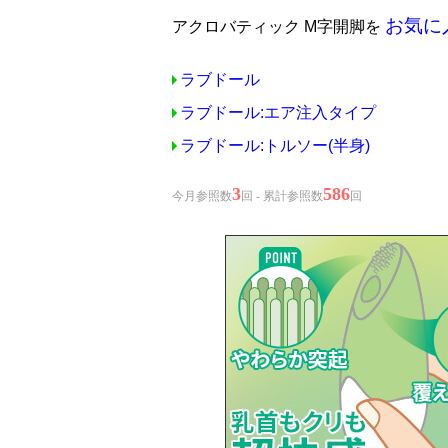
お気に
アクロバティック M字開脚を
ラブドール
ラブドール:エア注入タイプ
ラブドール:トルソー(半身)
3
586
今月参照数
回 - 累計参照数
回