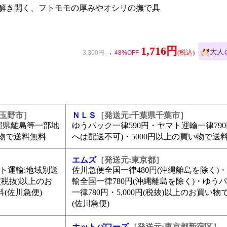
解き開く、フトモモの厚みやオシリの撫で具
1,716円
大人
3,300円
48
県玉野市］
ＮＬＳ
［発送元:千葉県千葉市］
沖縄県離島等一部地
ゆうパック一律590円・ヤマト運輸一律790
買い物で送料無料
へは配送不可)・5000円以上の買い物で送
エムズ
［発送元:東京都］
ヤマト運輸:地域別送
佐川急便全国一律480円(沖縄離島を除く)
円(税抜)以上のお
輸全国一律780円(沖縄離島を除く)・ゆう
(佐川急便)
一律780円・5,000円(税抜)以上のお買い
(佐川急便)
ホットパワーズ
［発送元:東京都新宿区］