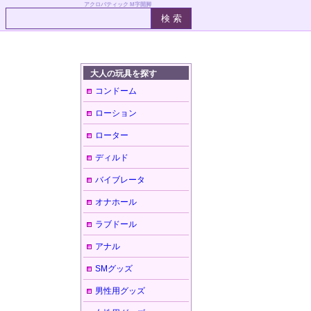
アクロバティック M字開脚
大人の玩具を探す
コンドーム
ローション
ローター
ディルド
バイブレータ
オナホール
ラブドール
アナル
SMグッズ
男性用グッズ