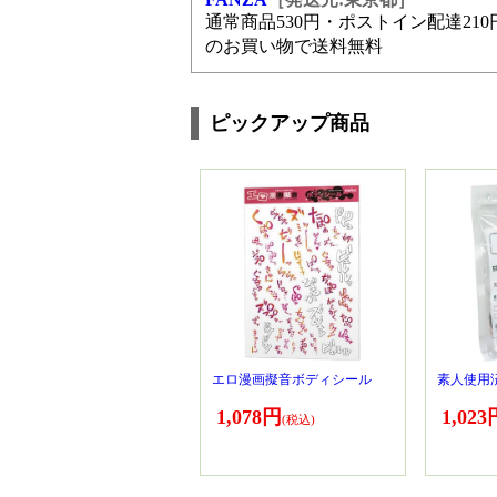
通常商品530円・ポストイン配達210円
のお買い物で送料無料
ピックアップ商品
エロ漫画擬音ボディシール
素人使用
1,078円
1,023