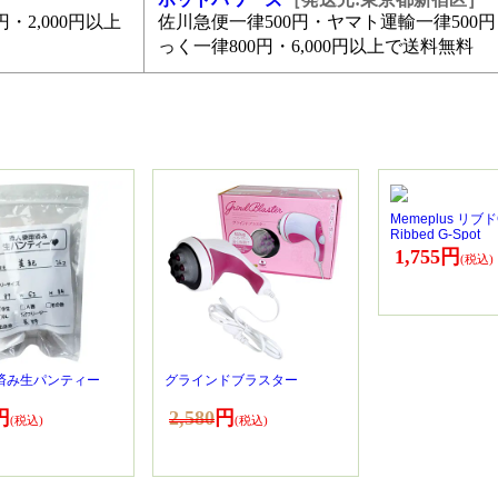
・2,000円以上
佐川急便一律500円・ヤマト運輸一律500
っく一律800円・6,000円以上で送料無料
Memeplus リ
Ribbed G-Spot
1,755円
済み生パンティー
グラインドブラスター
円
2,580
円