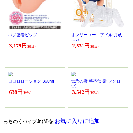
バブ密着ビッグ
オンリーユーエアドル 月成
ルカ
3,179円
2,531円
ロロロローション 360ml
伝承の蜜 芋茎伝 梟(フクロ
ウ)
638円
3,542円
お気に入りに追加
みちのくバイブJr (M)を