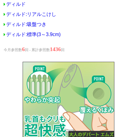
ディルド
ディルド:リアルこけし
ディルド:吸盤つき
ディルド:標準(3～3.9cm)
6
1436
今月参照数
回 - 累計参照数
回