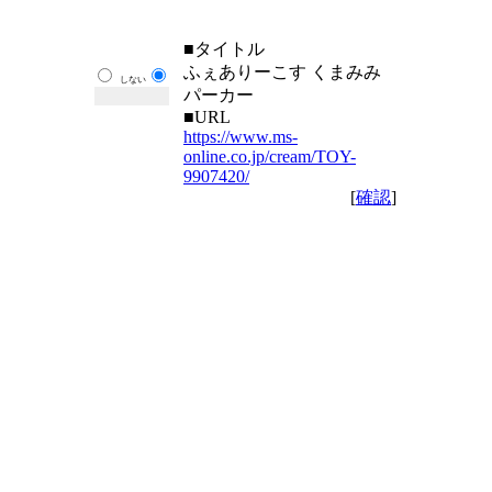
■タイトル
ふぇありーこす くまみみ
しない
パーカー
■URL
https://www.ms-
online.co.jp/cream/TOY-
9907420/
[
確認
]