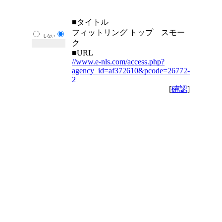
■タイトル
フィットリング トップ スモー
しない
ク
■URL
//www.e-nls.com/access.php?
agency_id=af372610&pcode=26772-
2
[
確認
]