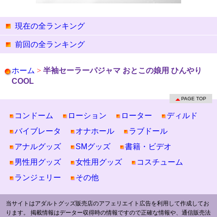
現在の全ランキング
前回の全ランキング
ホーム
>
半袖セーラーパジャマ おとこの娘用 ひんやり
COOL
PAGE TOP
コンドーム
ローション
ローター
ディルド
バイブレータ
オナホール
ラブドール
アナルグッズ
SMグッズ
書籍・ビデオ
男性用グッズ
女性用グッズ
コスチューム
ランジェリー
その他
当サイトはアダルトグッズ販売店のアフェリエイト広告を利用して作成してお
ります。 掲載情報はデーター収得時の情報ですので正確な情報や、通信販売法