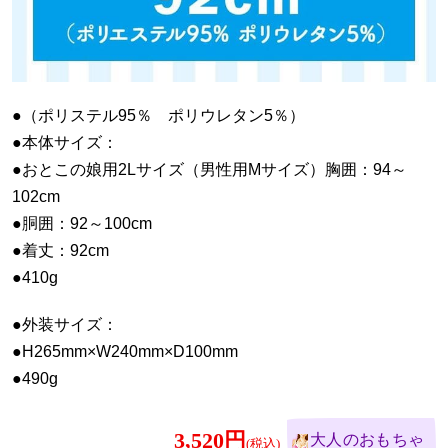
●（ポリステル95％ ポリウレタン5％）
●本体サイズ：
●おとこの娘用2Lサイズ（男性用Mサイズ）胸囲：94～
102cm
●胴囲：92～100cm
●着丈：92cm
●410g
●外装サイズ：
●H265mm×W240mm×D100mm
●490g
3,520円
大人のおもちゃ