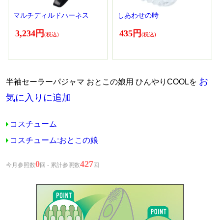
マルチディルドハーネス
しあわせの時
3,234円
435円
お
半袖セーラーパジャマ おとこの娘用 ひんやりCOOLを
気に入りに追加
コスチューム
コスチューム:おとこの娘
0
427
今月参照数
回 - 累計参照数
回