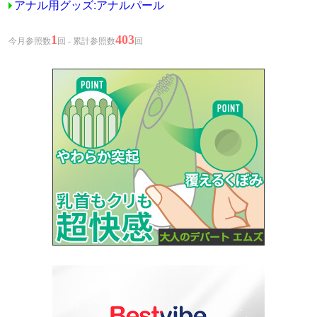
アナル用グッズ:アナルパール
1
403
今月参照数
回 - 累計参照数
回