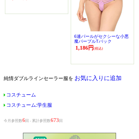
6連パールがセクシーな小悪
魔パープルTバック
1,186円
お気に入りに追加
純情ダブルラインセーラー服を
コスチューム
コスチューム:学生服
6
673
今月参照数
回 - 累計参照数
回